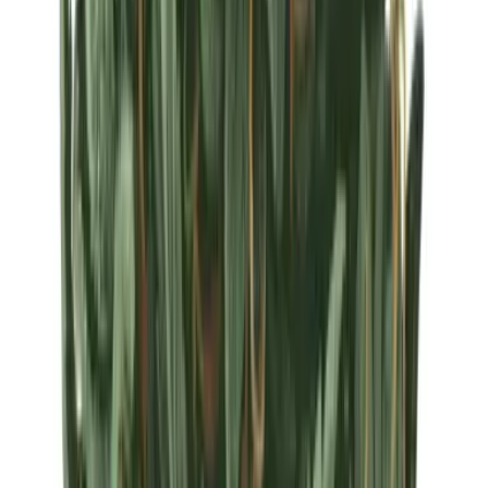
Strains
Sativa Strains
Indica Strains
Hybrid Strains
Standorte