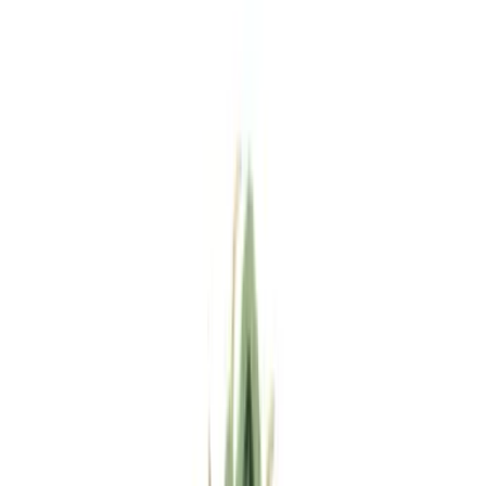
Standort wählen
-
Versandart wählen