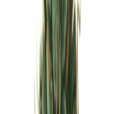
Strains