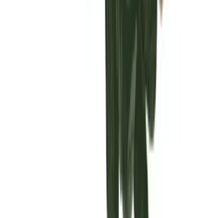
Vaping & Dabbing
Lifestyle