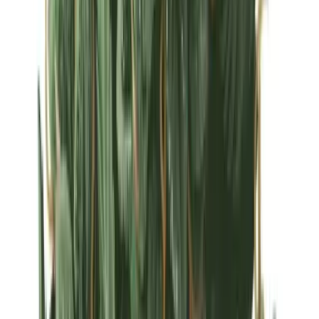
Strains