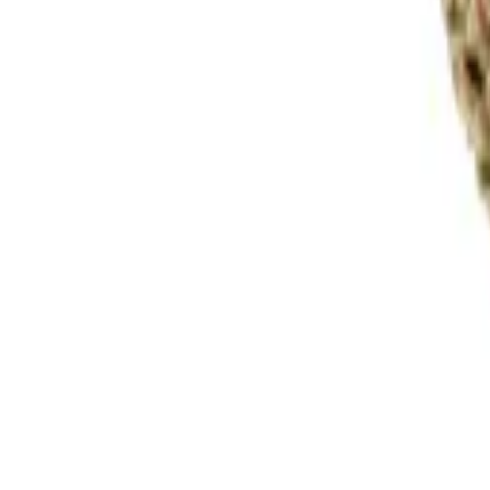
Rezept anfragen