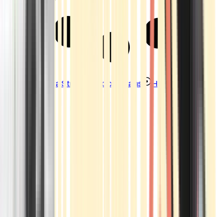
Strains
Sativa Strains
Indica Strains
Hybrid Strains
Standorte