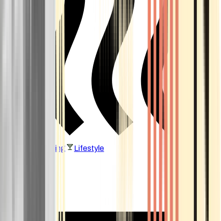
Vaping & Dabbing
Lifestyle