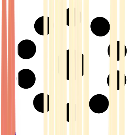
Strains