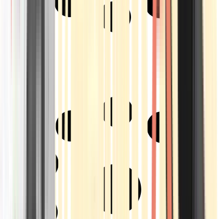
Strains