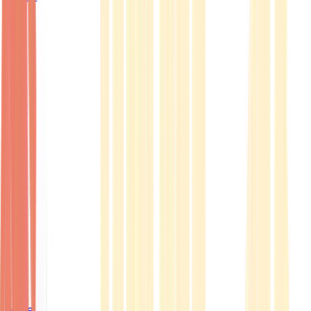
Ärzte