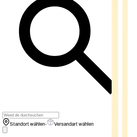
Standort wählen
-
Versandart wählen