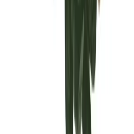
Vaping & Dabbing
Lifestyle