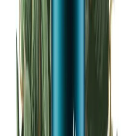
Strains