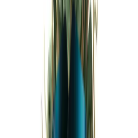
Strains