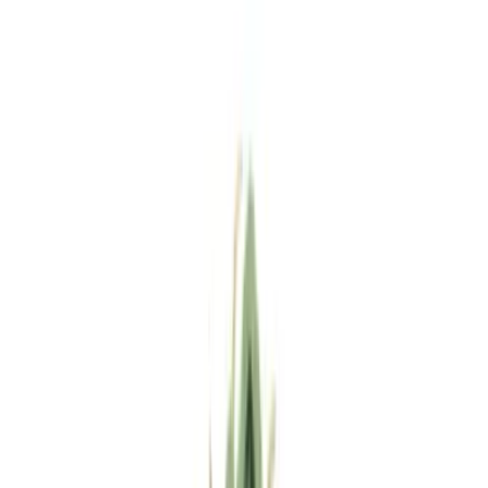
Standort wählen
-
Versandart wählen