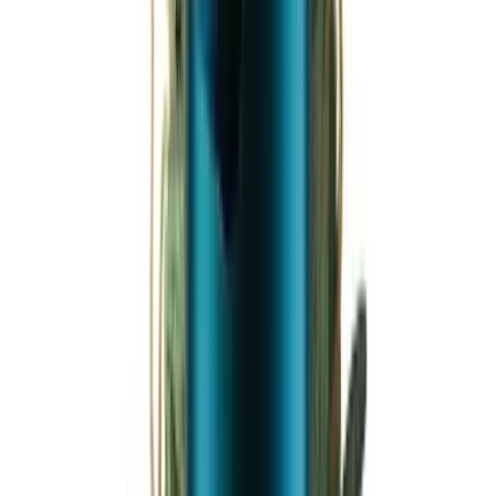
Ärzte