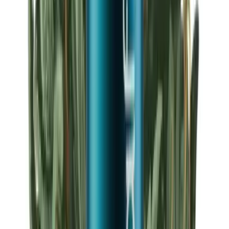
Strains
Sativa Strains
Indica Strains
Hybrid Strains
Standorte