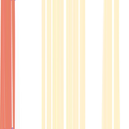
Ärzte