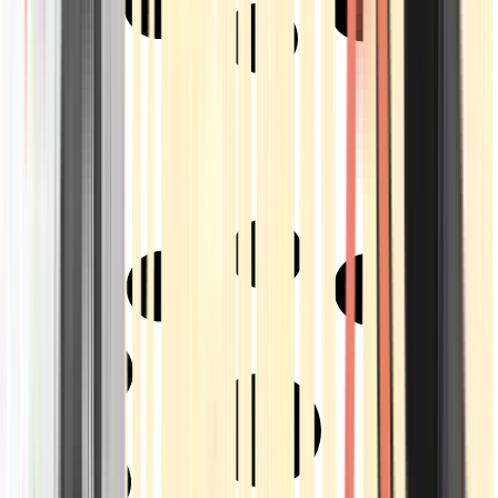
Strains