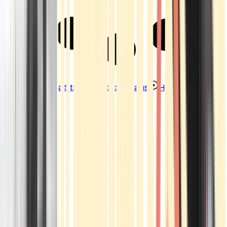
Strains
Sativa Strains
Indica Strains
Hybrid Strains
Standorte