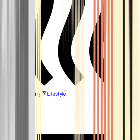
Vaping & Dabbing
Lifestyle