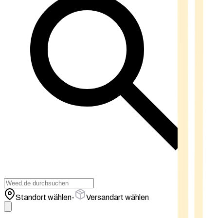
Standort wählen
-
Versandart wählen