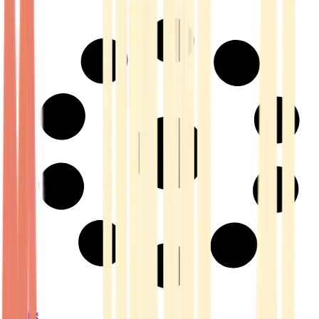
Strains