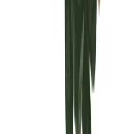
Vaping & Dabbing
Lifestyle