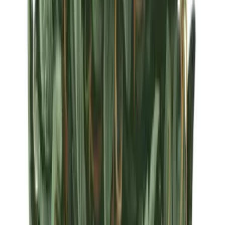
Strains
Sativa Strains
Indica Strains
Hybrid Strains
Standorte