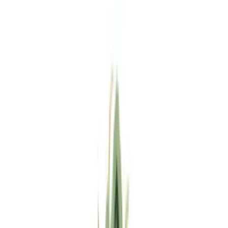
Standort wählen
-
Versandart wählen