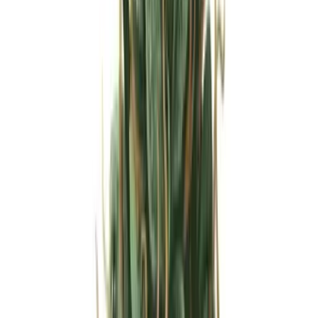
Strains