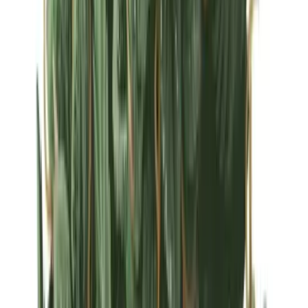
Strains