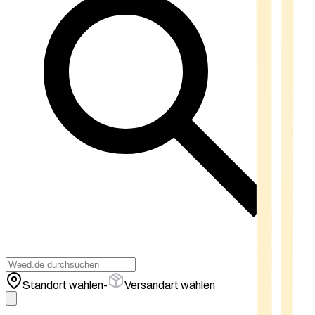
Standort wählen
-
Versandart wählen