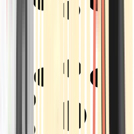
Strains