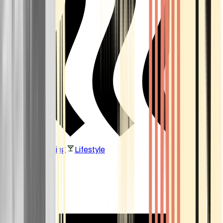
Vaping & Dabbing
Lifestyle