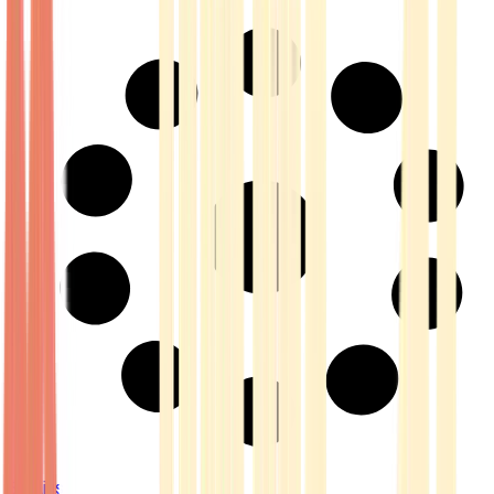
Strains