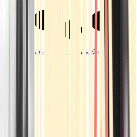
Strains
Sativa Strains
Indica Strains
Hybrid Strains
Standorte