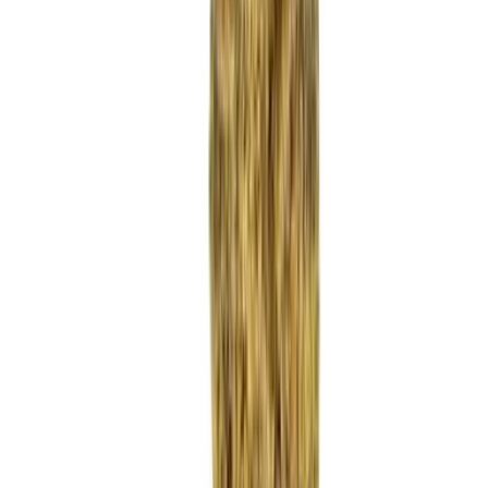
Strains