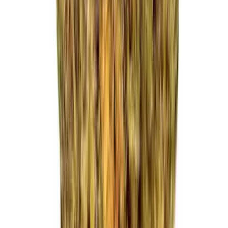
Strains
Sativa Strains
Indica Strains
Hybrid Strains
Standorte