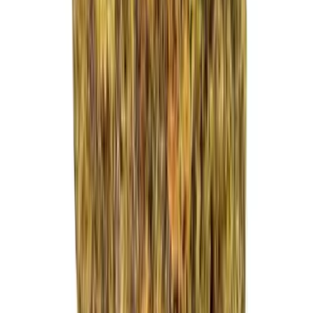
Strains