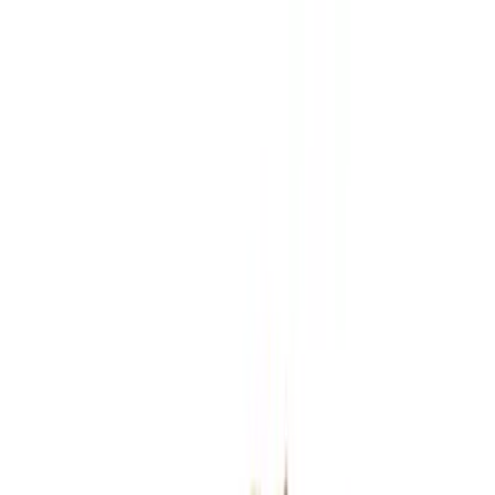
Zum Hauptinhalt springen
Weed.de: Cannabis Medizin, CBD
Dein Cannabis Kompass
Ansehen
All Nations MD PT