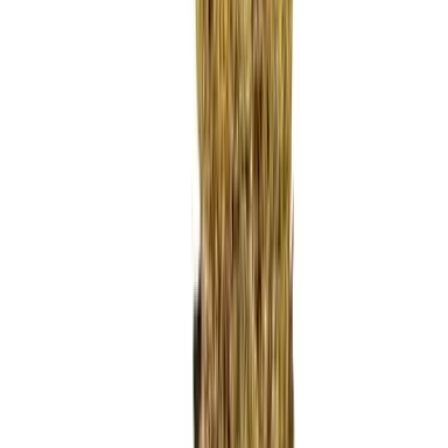
Ärzte