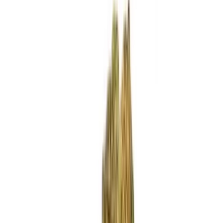
Standort wählen
-
Versandart wählen