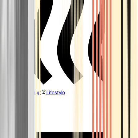
Vaping & Dabbing
Lifestyle