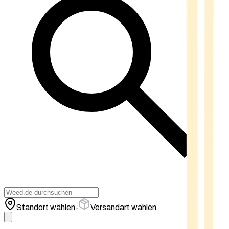
Standort wählen
-
Versandart wählen