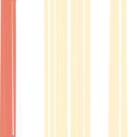
Ärzte