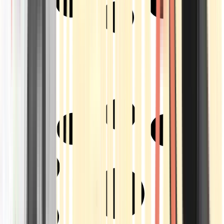
Strains