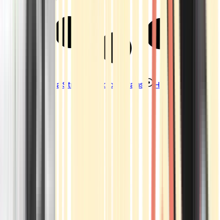
Strains
Sativa Strains
Indica Strains
Hybrid Strains
Standorte