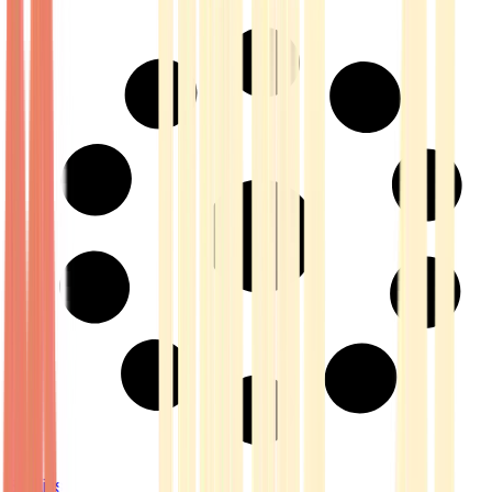
Strains