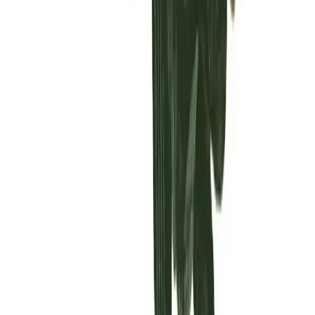
Vaping & Dabbing
Lifestyle