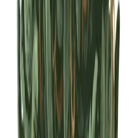
Strains
Sativa Strains
Indica Strains
Hybrid Strains
Standorte