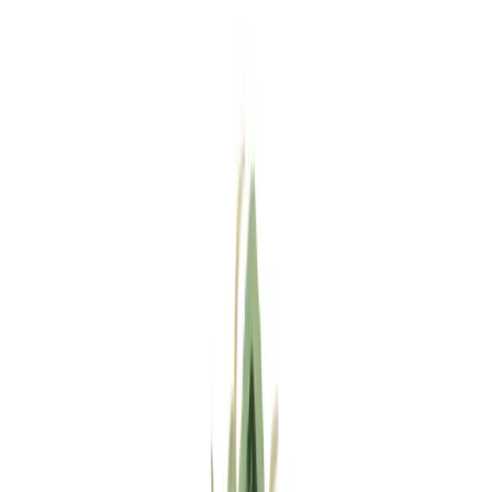
Standort wählen
-
Versandart wählen