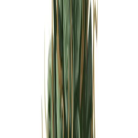
Strains