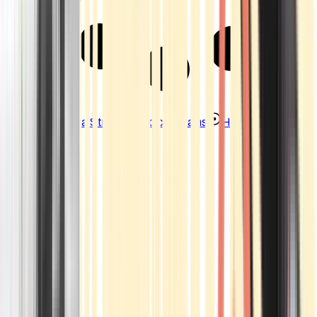
Strains
Sativa Strains
Indica Strains
Hybrid Strains
Standorte