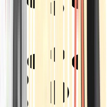
Strains