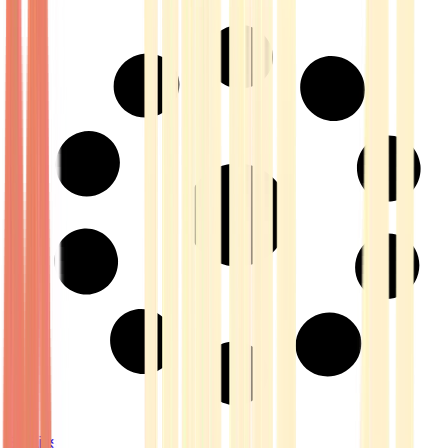
Strains