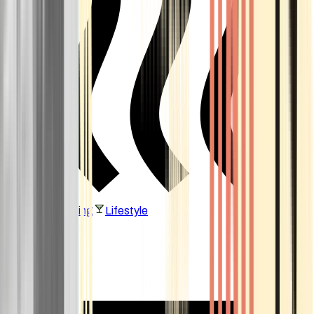
Vaping & Dabbing
Lifestyle