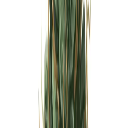
Strains