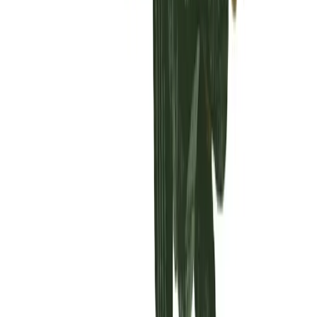
Vaping & Dabbing
Lifestyle