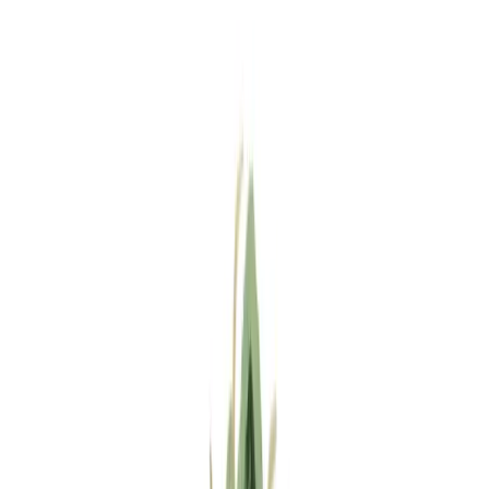
Standort wählen
-
Versandart wählen