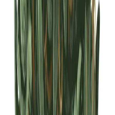
Strains
Sativa Strains
Indica Strains
Hybrid Strains
Standorte