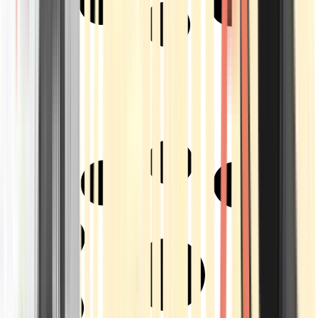
Strains