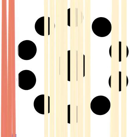
Strains