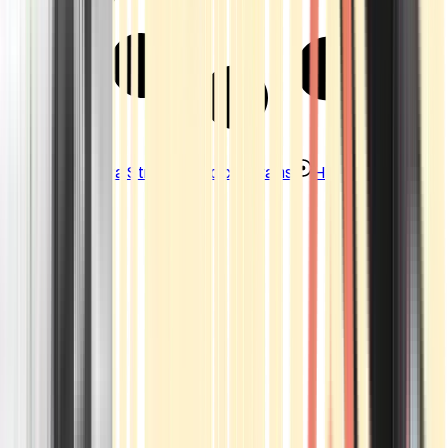
Strains
Sativa Strains
Indica Strains
Hybrid Strains
Standorte