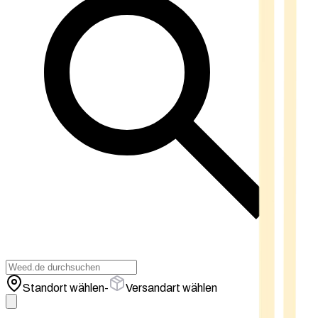
Standort wählen
-
Versandart wählen