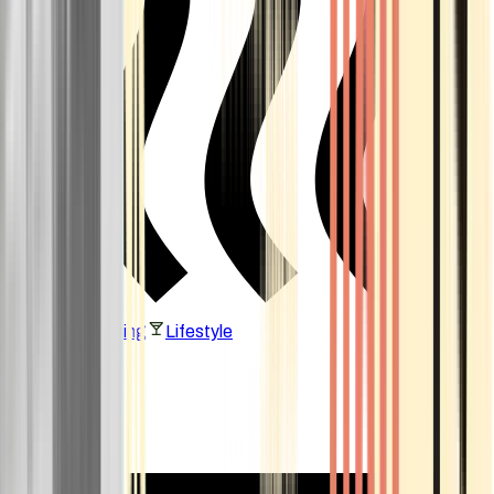
Vaping & Dabbing
Lifestyle