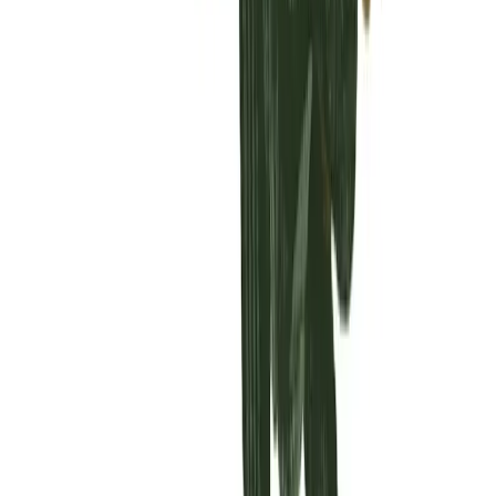
Vaping & Dabbing
Lifestyle