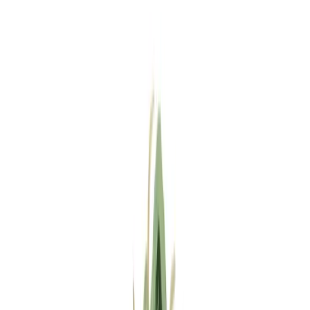
Standort wählen
-
Versandart wählen