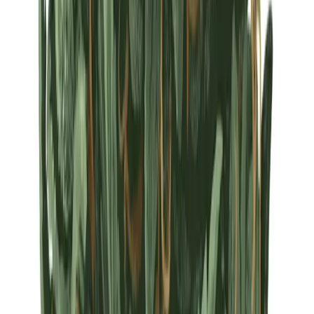
Strains
Sativa Strains
Indica Strains
Hybrid Strains
Standorte