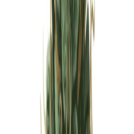
Strains