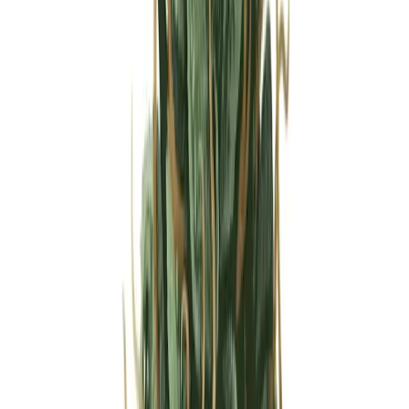
Strains