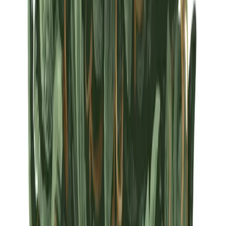
Strains
Sativa Strains
Indica Strains
Hybrid Strains
Standorte