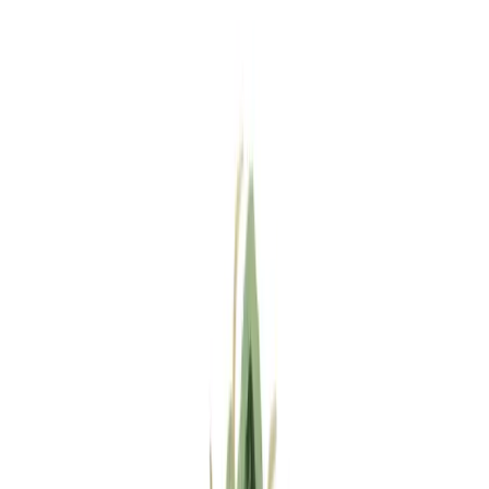
Standort wählen
-
Versandart wählen