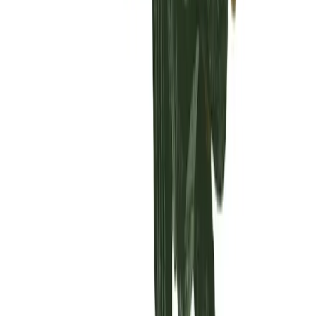
Vaping & Dabbing
Lifestyle