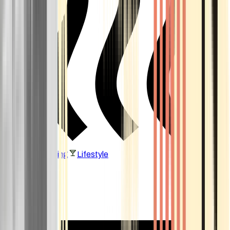
Vaping & Dabbing
Lifestyle