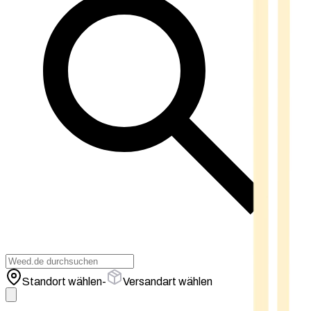
Standort wählen
-
Versandart wählen