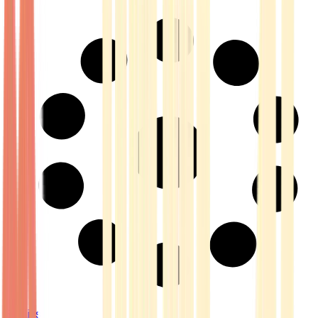
Strains