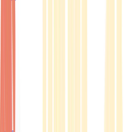
Ärzte