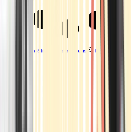
Strains
Sativa Strains
Indica Strains
Hybrid Strains
Standorte