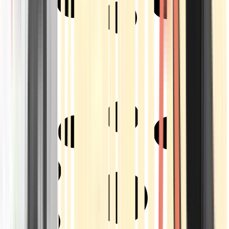
Strains