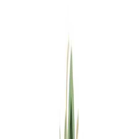
Standort wählen
-
Versandart wählen