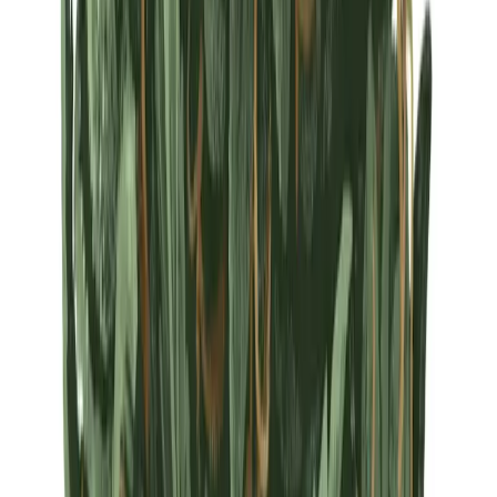
Strains
Sativa Strains
Indica Strains
Hybrid Strains
Standorte