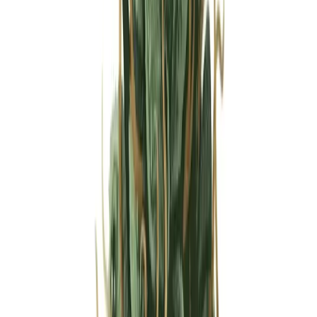
Strains