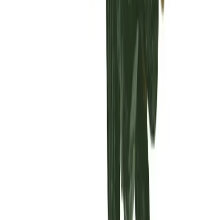
Vaping & Dabbing
Lifestyle