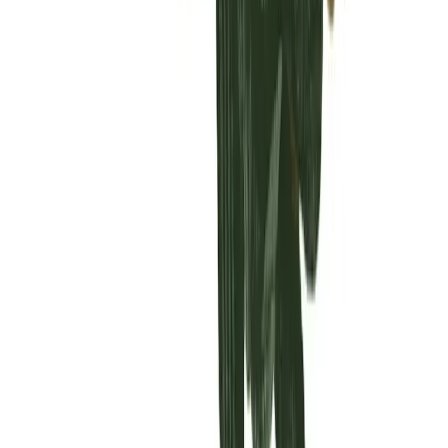
Vaping & Dabbing
Lifestyle