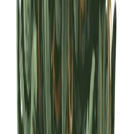
Strains
Sativa Strains
Indica Strains
Hybrid Strains
Standorte