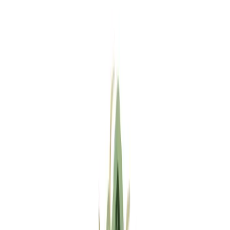
Standort wählen
-
Versandart wählen