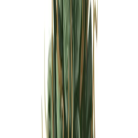
Strains