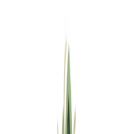
Standort wählen
-
Versandart wählen