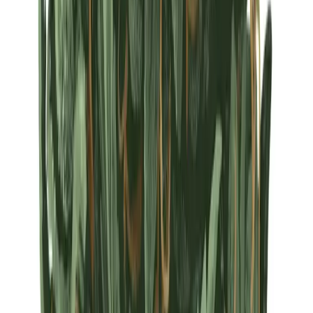
Strains
Sativa Strains
Indica Strains
Hybrid Strains
Standorte