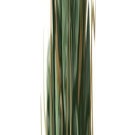
Strains