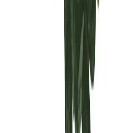
Vaping & Dabbing
Lifestyle