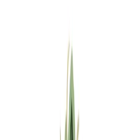
Standort wählen
-
Versandart wählen