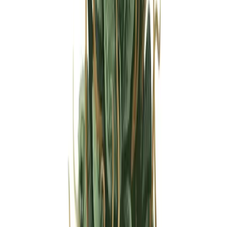
Strains