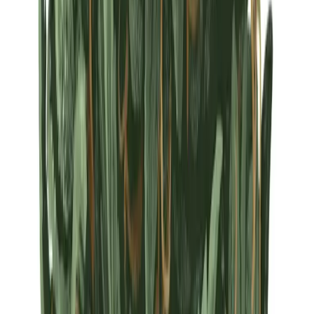
Strains
Sativa Strains
Indica Strains
Hybrid Strains
Standorte