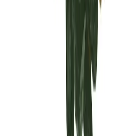
Vaping & Dabbing
Lifestyle