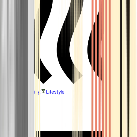
Vaping & Dabbing
Lifestyle