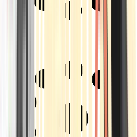
Strains