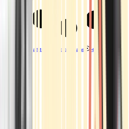
Strains
Sativa Strains
Indica Strains
Hybrid Strains
Standorte