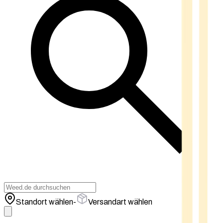
Standort wählen
-
Versandart wählen