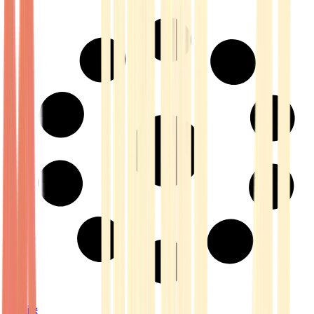
Strains