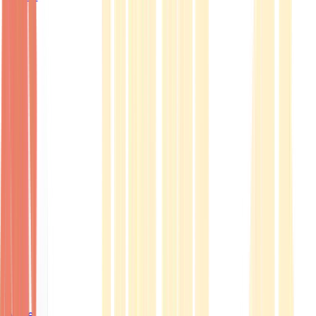
Ärzte