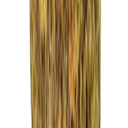
Strains