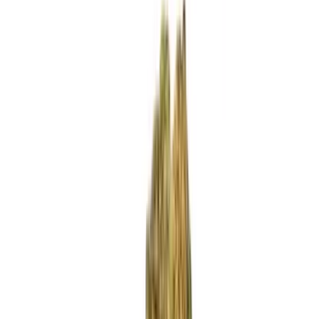
Standort wählen
-
Versandart wählen