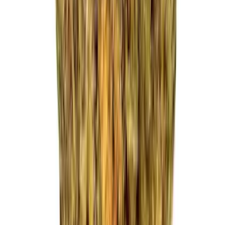
Strains
Sativa Strains
Indica Strains
Hybrid Strains
Standorte