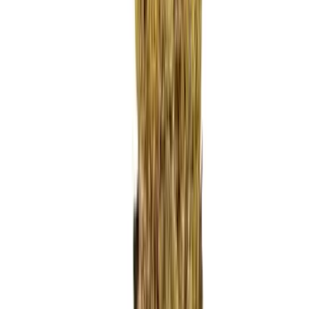
Ärzte