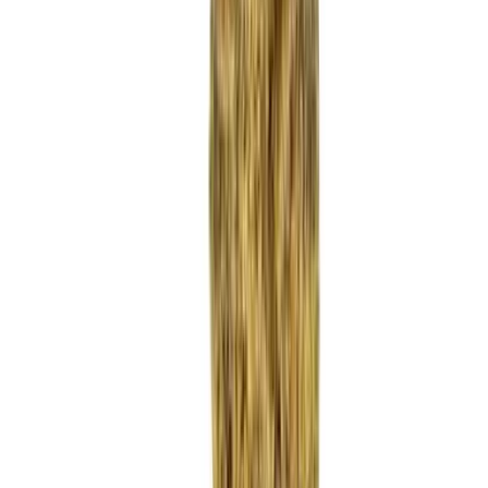
Strains