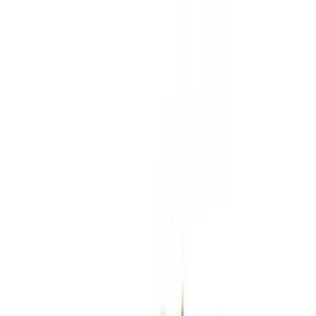
Zum Hauptinhalt springen
Weed.de: Cannabis Medizin, CBD
Dein Cannabis Kompass
Ansehen
Can Hydro PPC 21/1