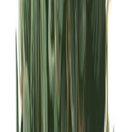
Strains