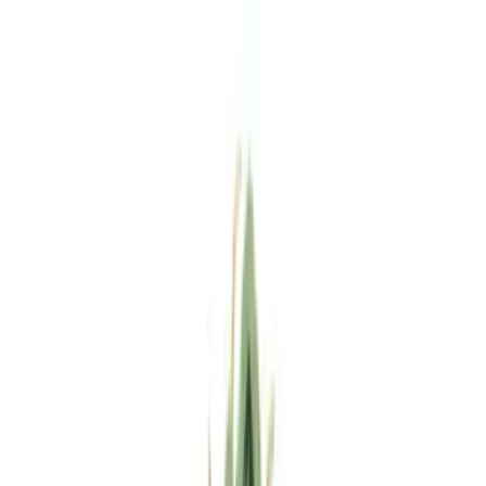
Standort wählen
-
Versandart wählen