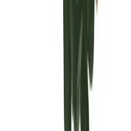
Vaping & Dabbing
Lifestyle