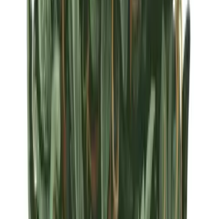
Strains
Sativa Strains
Indica Strains
Hybrid Strains
Standorte