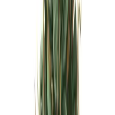
Strains