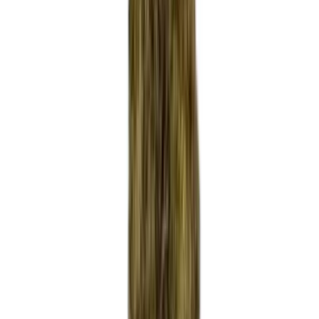
Ärzte