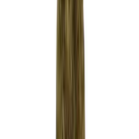
Strains