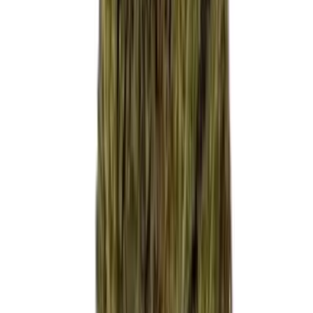
Strains
Sativa Strains
Indica Strains
Hybrid Strains
Standorte