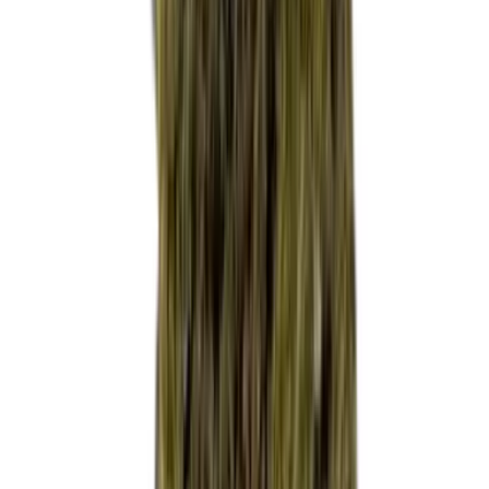
Strains