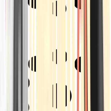
Strains