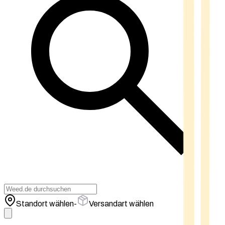
Standort wählen
-
Versandart wählen