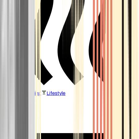
Vaping & Dabbing
Lifestyle