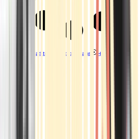
Strains
Sativa Strains
Indica Strains
Hybrid Strains
Standorte