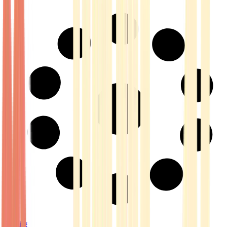
Strains