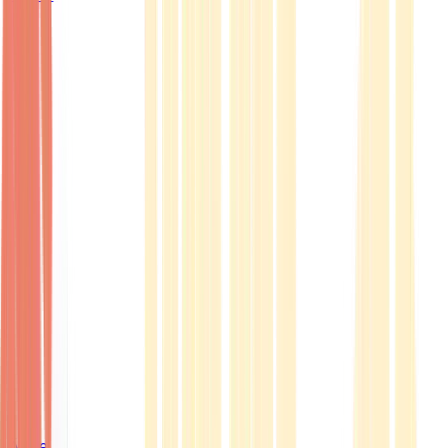
Ärzte