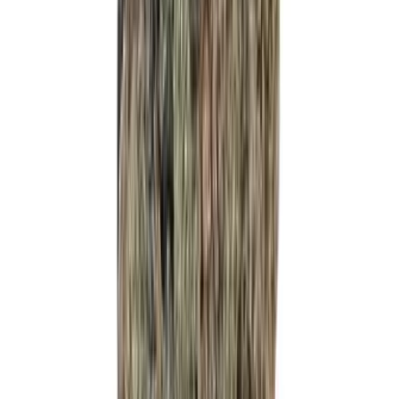
Strains
Sativa Strains
Indica Strains
Hybrid Strains
Standorte