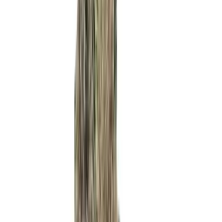
Ärzte