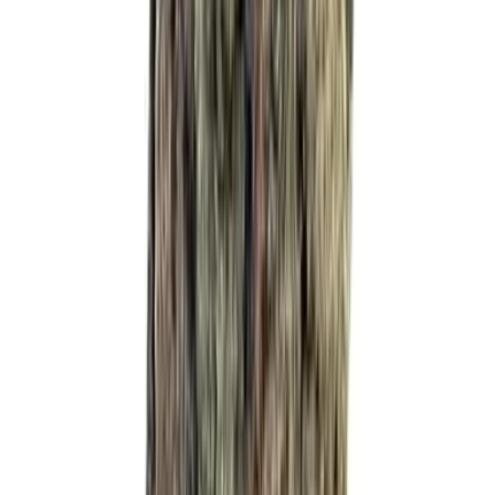
Strains