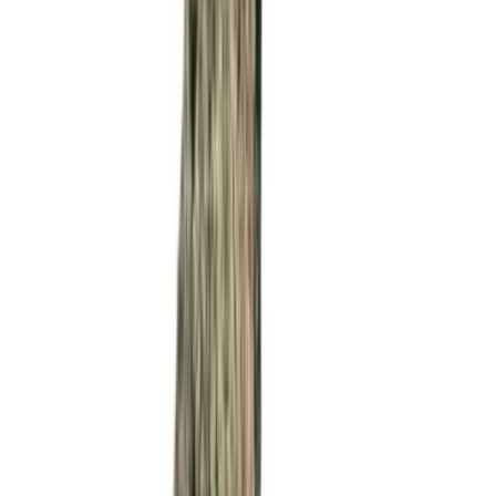
Strains