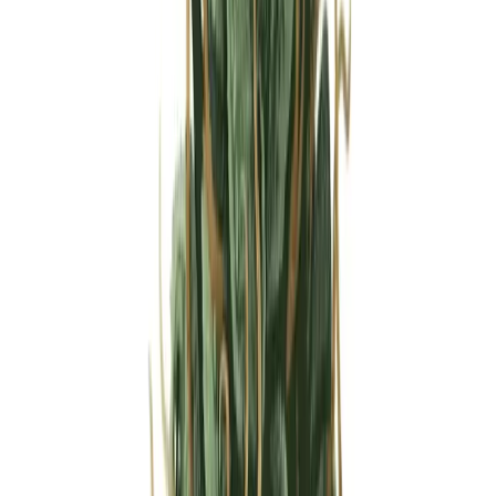
Strains