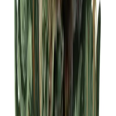
Strains
Sativa Strains
Indica Strains
Hybrid Strains
Standorte