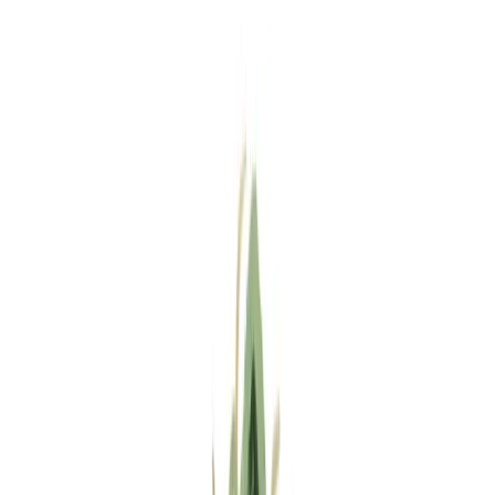
Standort wählen
-
Versandart wählen