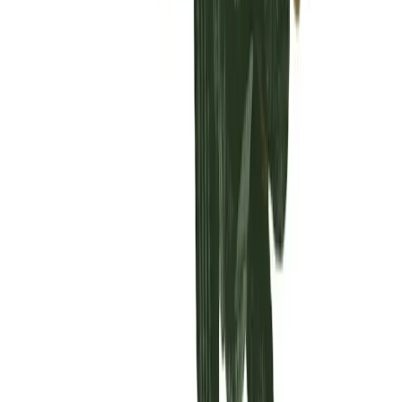
Vaping & Dabbing
Lifestyle