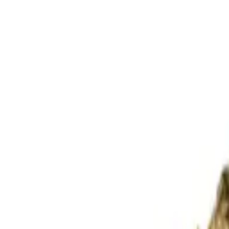
Standort wählen
-
Versandart wählen