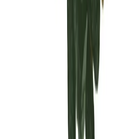
Vaping & Dabbing
Lifestyle