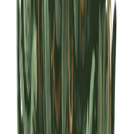
Strains
Sativa Strains
Indica Strains
Hybrid Strains
Standorte