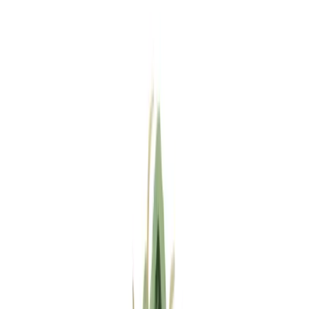
Standort wählen
-
Versandart wählen