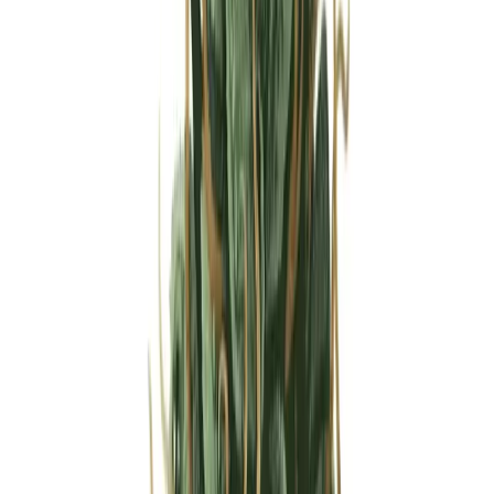
Strains