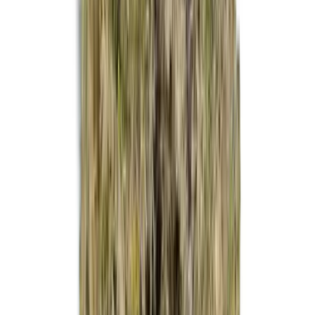
Strains