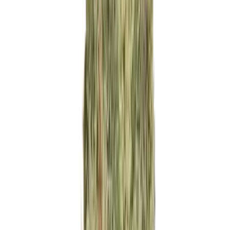
Ärzte