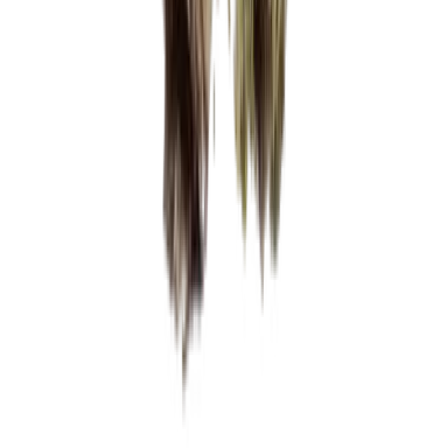
Vaping & Dabbing
Lifestyle