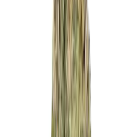
Strains