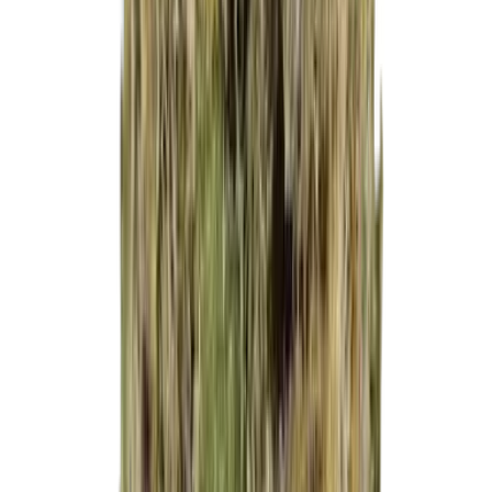
Strains
Sativa Strains
Indica Strains
Hybrid Strains
Standorte