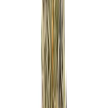
Strains