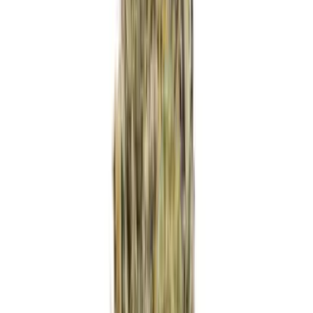
Ärzte