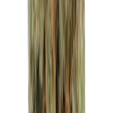
Strains