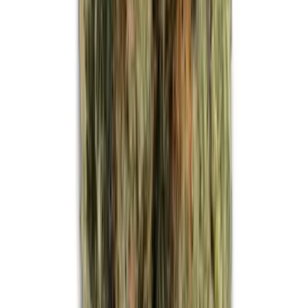
Strains
Sativa Strains
Indica Strains
Hybrid Strains
Standorte