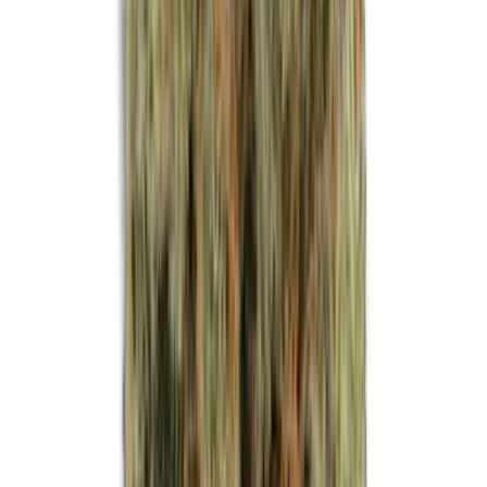
Strains