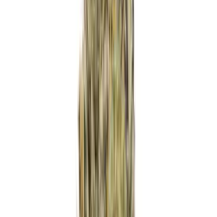
Ärzte