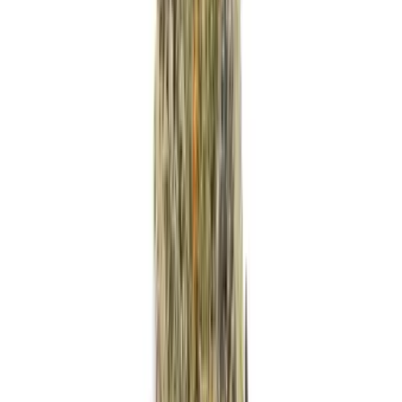
Strains