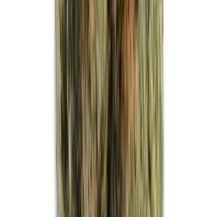
Strains
Sativa Strains
Indica Strains
Hybrid Strains
Standorte