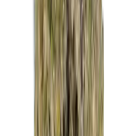
Strains