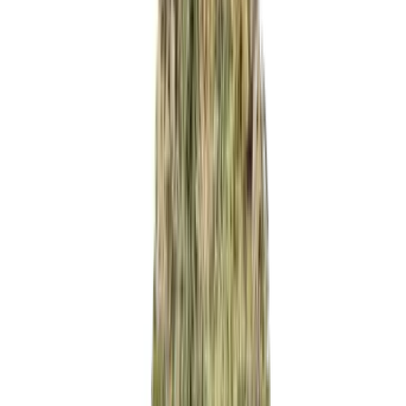
Strains