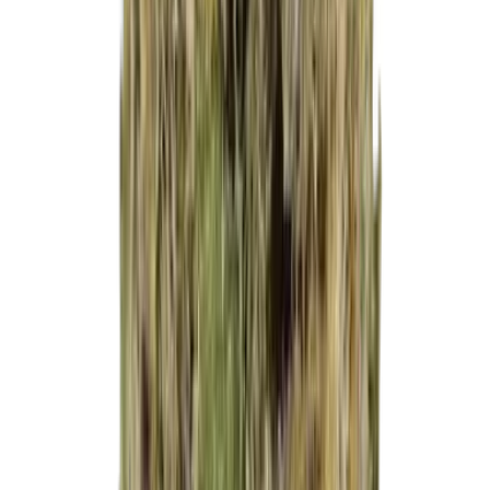
Strains
Sativa Strains
Indica Strains
Hybrid Strains
Standorte