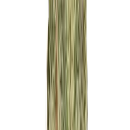
Ärzte