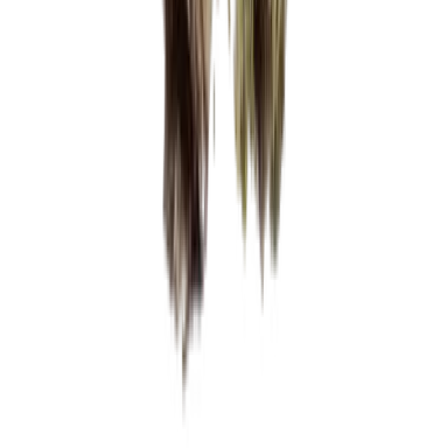
Vaping & Dabbing
Lifestyle