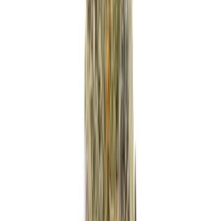
Strains