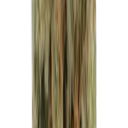
Strains