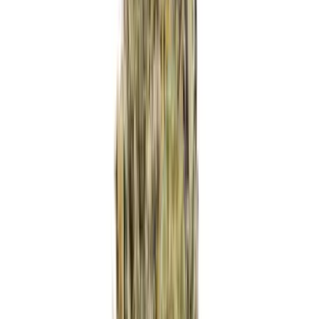
Ärzte