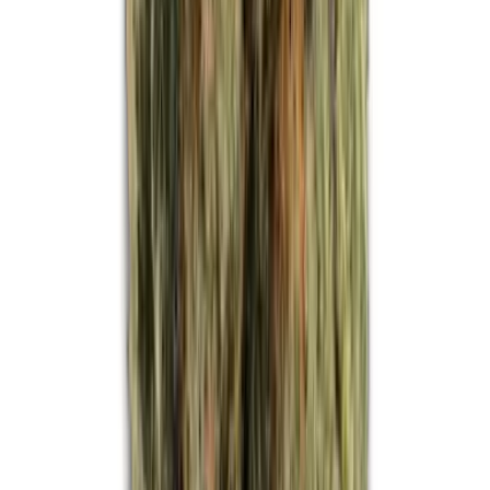
Strains
Sativa Strains
Indica Strains
Hybrid Strains
Standorte