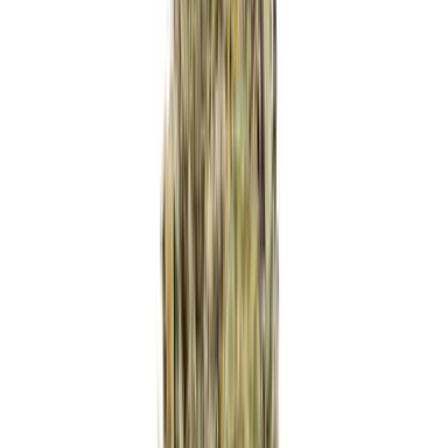
Ärzte