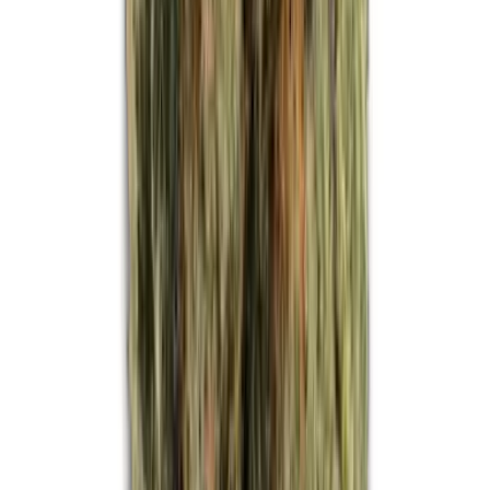
Strains
Sativa Strains
Indica Strains
Hybrid Strains
Standorte