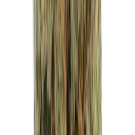
Strains