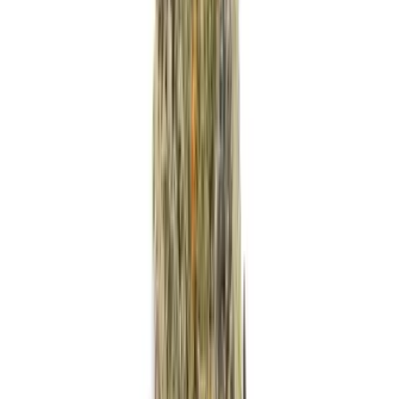
Strains