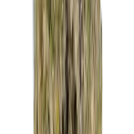
Strains