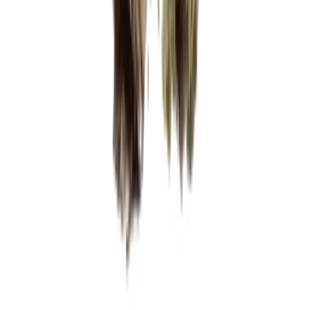
Vaping & Dabbing
Lifestyle