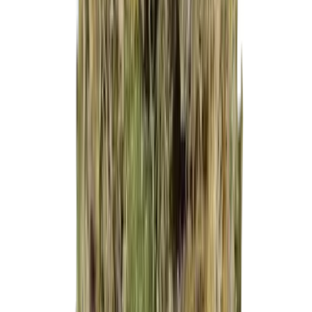
Strains
Sativa Strains
Indica Strains
Hybrid Strains
Standorte