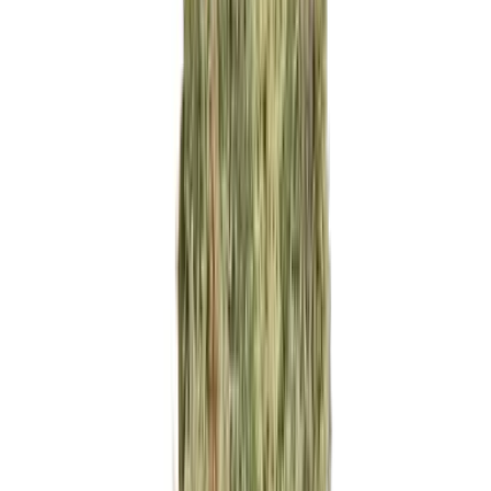
Ärzte