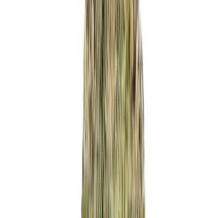
Strains