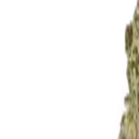
Standort wählen
-
Versandart wählen