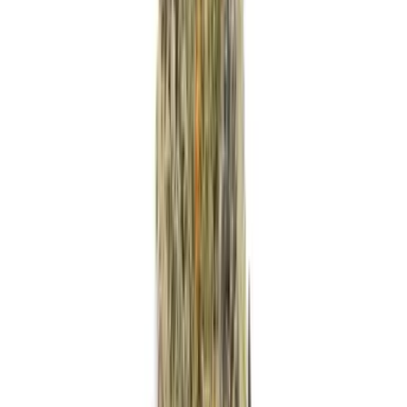
Strains