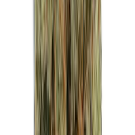
Strains