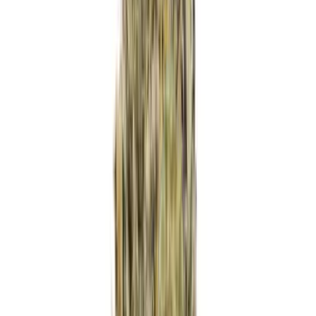
Ärzte