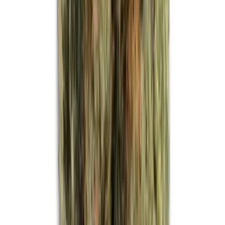
Strains
Sativa Strains
Indica Strains
Hybrid Strains
Standorte