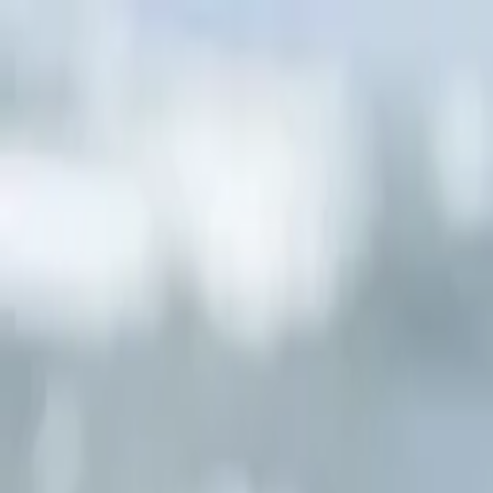
Zum Hauptinhalt springen
Weed.de: Cannabis Medizin, CBD
Dein Cannabis Kompass
Ansehen
CM Craft Lotus 28/1