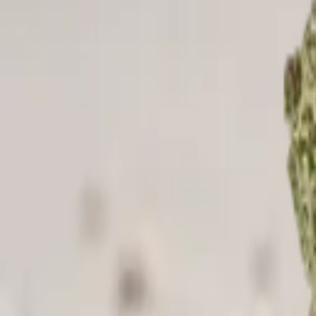
Standort wählen
-
Versandart wählen