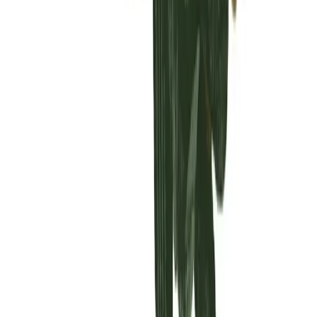
Vaping & Dabbing
Lifestyle