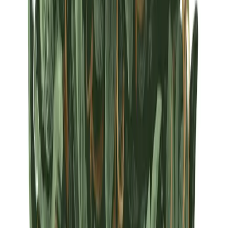
Strains
Sativa Strains
Indica Strains
Hybrid Strains
Standorte