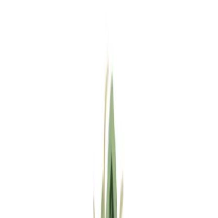
Standort wählen
-
Versandart wählen