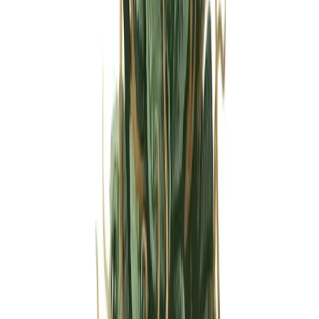
Strains