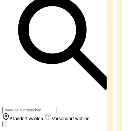
Standort wählen
-
Versandart wählen