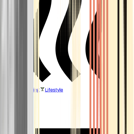
Vaping & Dabbing
Lifestyle