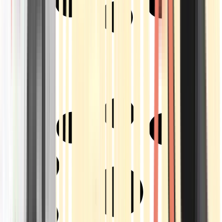
Strains