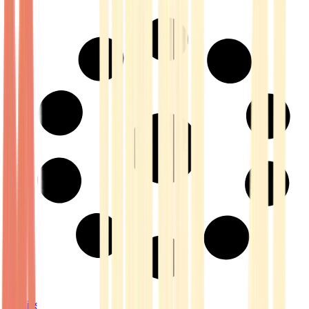
Strains