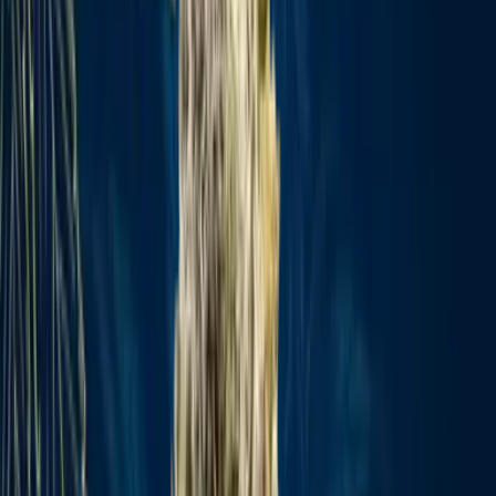
Strains