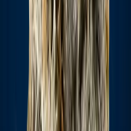
Strains
Sativa Strains
Indica Strains
Hybrid Strains
Standorte