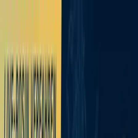
Zum Hauptinhalt springen
Weed.de: Cannabis Medizin, CBD
Dein Cannabis Kompass
Ansehen
CRAFT GNC 24:01