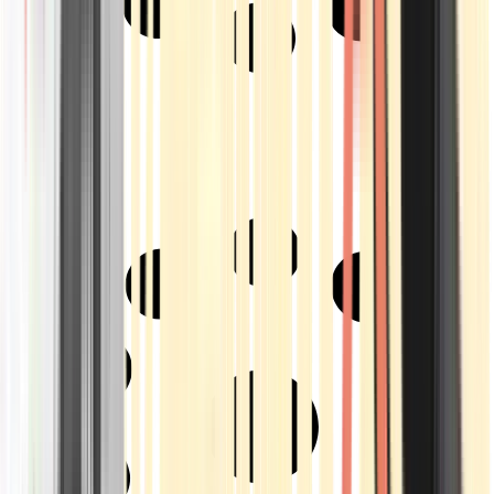
Strains