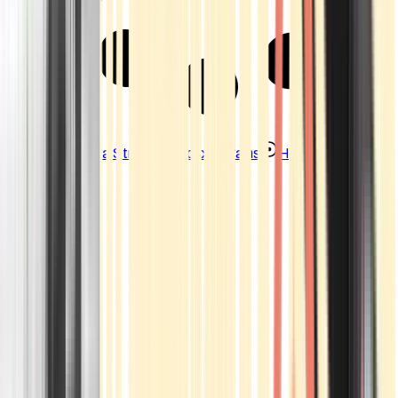
Strains
Sativa Strains
Indica Strains
Hybrid Strains
Standorte