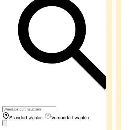
Standort wählen
-
Versandart wählen