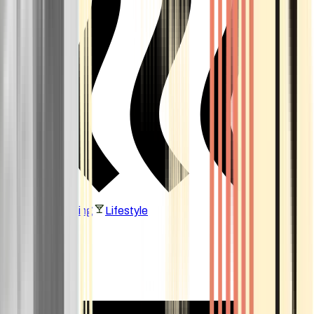
Vaping & Dabbing
Lifestyle