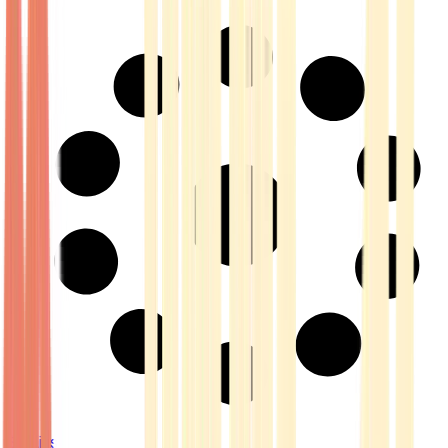
Strains