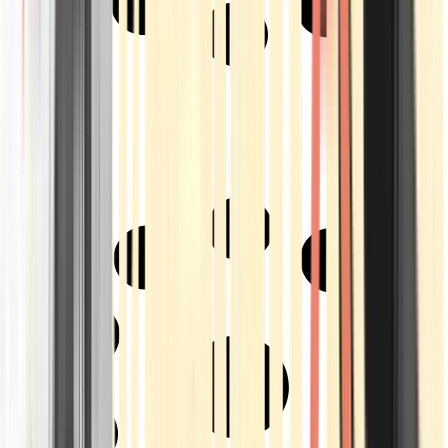
Strains