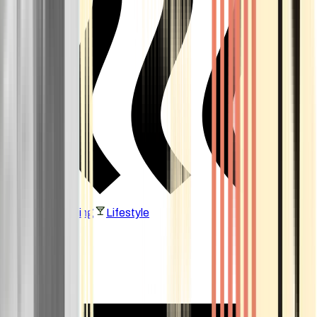
Vaping & Dabbing
Lifestyle