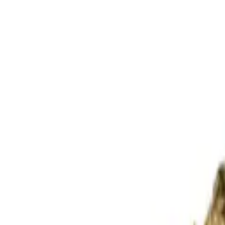
Standort wählen
-
Versandart wählen