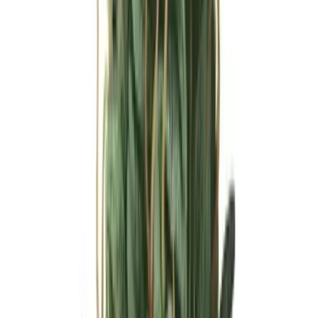
Strains