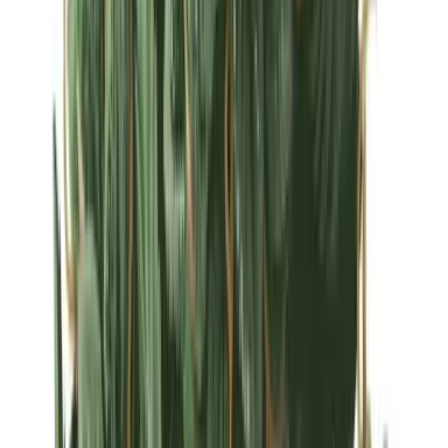
Strains