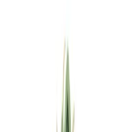
Standort wählen
-
Versandart wählen