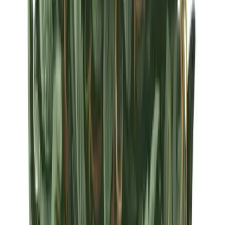
Strains
Sativa Strains
Indica Strains
Hybrid Strains
Standorte