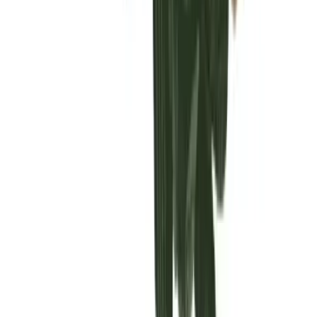
Vaping & Dabbing
Lifestyle