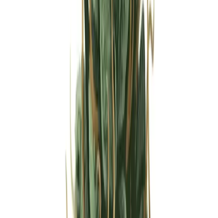
Strains