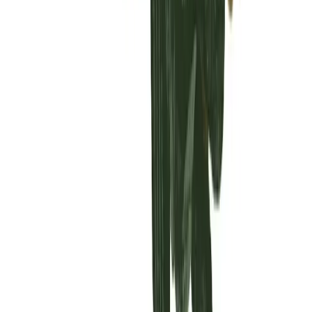
Vaping & Dabbing
Lifestyle