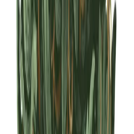
Strains
Sativa Strains
Indica Strains
Hybrid Strains
Standorte