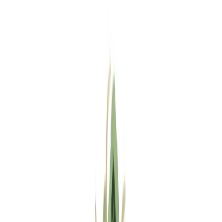
Standort wählen
-
Versandart wählen