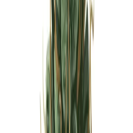
Strains