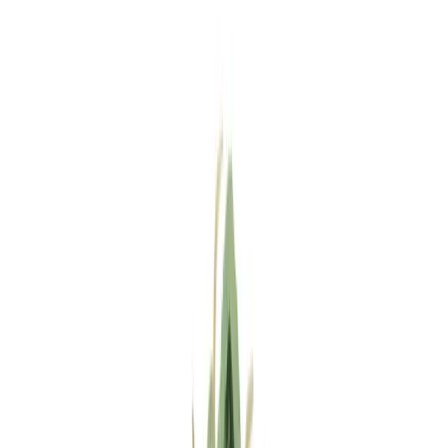
Standort wählen
-
Versandart wählen