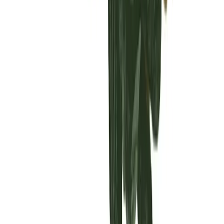
Vaping & Dabbing
Lifestyle