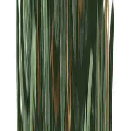
Strains
Sativa Strains
Indica Strains
Hybrid Strains
Standorte