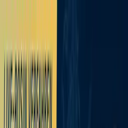
Zum Hauptinhalt springen
Weed.de: Cannabis Medizin, CBD
Dein Cannabis Kompass
Ansehen
Demecan 24/1 Gasolime