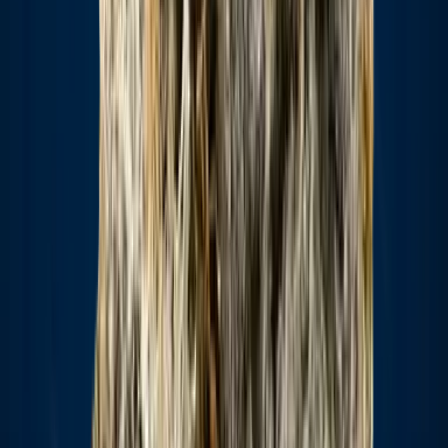
Strains
Sativa Strains
Indica Strains
Hybrid Strains
Standorte