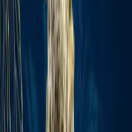
Strains