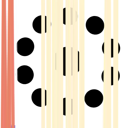
Strains