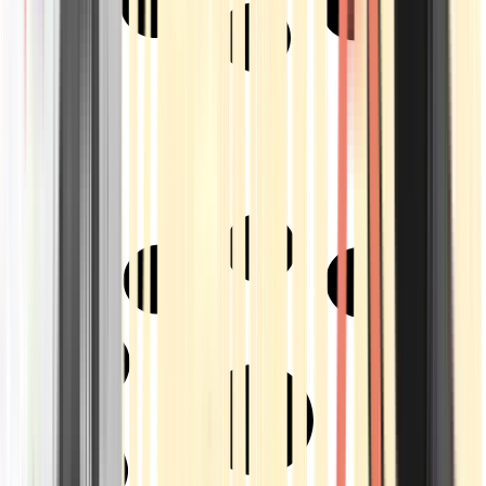
Strains