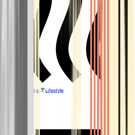
Vaping & Dabbing
Lifestyle