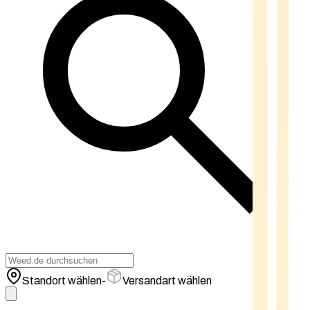
Standort wählen
-
Versandart wählen