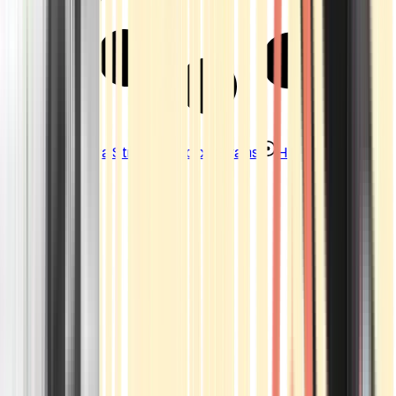
Strains
Sativa Strains
Indica Strains
Hybrid Strains
Standorte